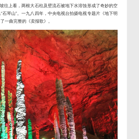
斜坡往上看，两根大石柱及壁流石被地下水溶蚀形成了奇妙的空
“石琴山”。一九八四年，中央电视台拍摄电视专题片《地下明
出了一曲完整的《卖报歌》。