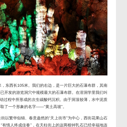
，东西长105米。我们的右边，是一片巨大的石瀑布群，其南
目前已开发的游览洞穴中规模最大的石瀑布群。在溶洞学里我们叫
流动过程中所形成的次生碳酸钙沉积。由于洞顶较薄，水中泥质
取了一个形象的名字——“黄土高坡”。
街以繁华似锦、春意盎然的“天上街市”为中心，西街花果山石
。“有情人终成佳眷”，在天柱街上的这两根钟乳石已经幸福地连