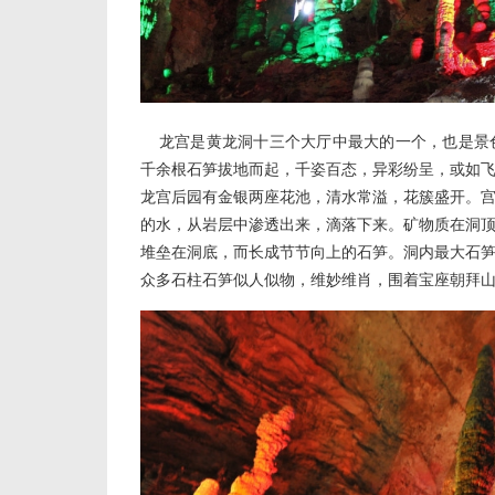
龙宫是黄龙洞十三个大厅中最大的一个，也是景色最
千余根石笋拔地而起，千姿百态，异彩纷呈，或如
龙宫后园有金银两座花池，清水常溢，花簇盛开。
的水，从岩层中渗透出来，滴落下来。矿物质在洞
堆垒在洞底，而长成节节向上的石笋。洞内最大石笋，
众多石柱石笋似人似物，维妙维肖，围着宝座朝拜山