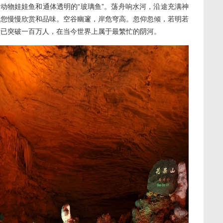
护动物娃娃鱼和通体透明的“玻璃鱼”。荡舟响水河，沿途充满神
得您慢慢欣赏和品味。空谷幽邃，岸危穹高。忽仰忽倾，若明若
量已突破一百万人，在当今世界上属于最繁忙的阴河。