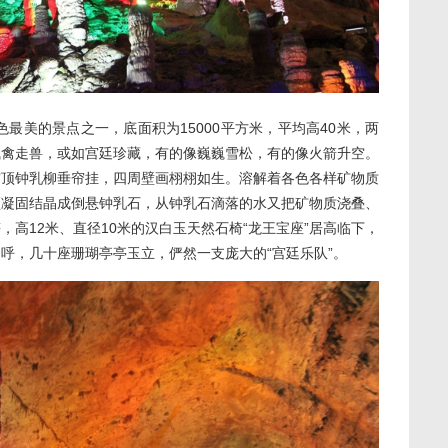
美的景点之一，底面积为15000平方米，平均高40米，两
飞禽走兽，或如宫廷珍藏，有的像巍巍雪松，有的像火箭升空。
宫顶钟乳柳垂帘挂，四周壁画栩栩如生。溶解着各色各样矿物质
顶凝固结晶成倒悬钟乳石，从钟乳石滴落的水又把矿物质浇叠、
高12米、直径10米的汉白玉天然石椅“龙王宝座”居高临下，
呼，几十座珊瑚亭亭玉立，俨然一支庞大的“宫廷乐队”。