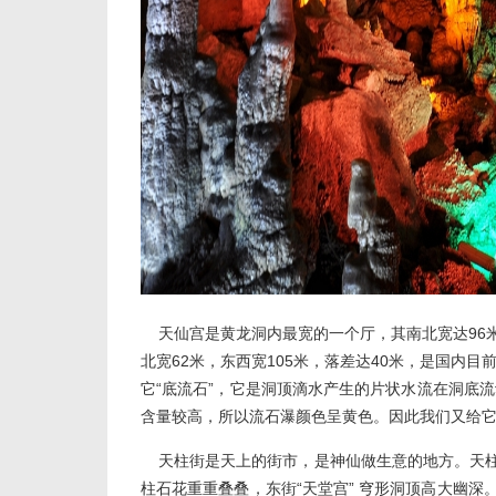
天仙宫是黄龙洞内最宽的一个厅，其南北宽达96米
北宽62米，东西宽105米，落差达40米，是国内
它“底流石”，它是洞顶滴水产生的片状水流在洞底
含量较高，所以流石瀑颜色呈黄色。因此我们又给它
天柱街是天上的街市，是神仙做生意的地方。天柱
柱石花重重叠叠，东街“天堂宫” 穹形洞顶高大幽深