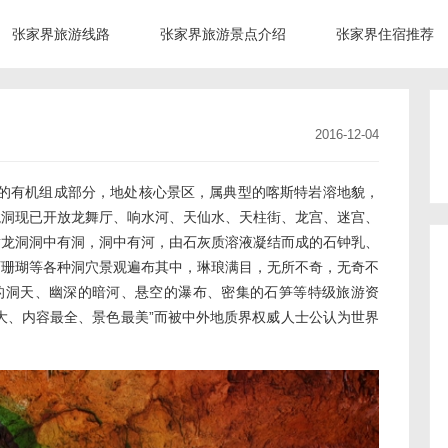
张家界旅游线路
张家界旅游景点介绍
张家界住宿推荐
2016-12-04
有机组成部分，地处核心景区，属典型的喀斯特岩溶地貌，
龙洞现已开放龙舞厅、响水河、天仙水、天柱街、龙宫、迷宫、
黄龙洞洞中有洞，洞中有河，由石灰质溶液凝结而成的石钟乳、
石珊瑚等各种洞穴景观遍布其中，琳琅满目，无所不奇，无奇不
阔的洞天、幽深的暗河、悬空的瀑布、密集的石笋等特级旅游资
大、内容最全、景色最美”而被中外地质界权威人士公认为世界